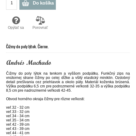
Do košíka
Opýtať sa
Porovnať
Čižmy do poly lýtok. Čierne.
Čižmy do poly lýtok na tenkom a vyššom podpätku. Funkčný zips na
vnútornej strane čižmy po celej dĺžke a všitý elastický miniklin. Ozdobný
detail prešívania cez priehlavok a okolo päty. Materiál koženka brúsená.
Výška podpätku 6,5 cm pre podrozmerné veľkosti 32-35 a výška podpätku
8,5 cm pre nadrozmerné veľkosti 42-45.
Obvod horného okraja čižmy pre rôzne veľkosti:
veľ.32 - 32 cm
veľ.33 - 32 cm
veľ.34 - 34 cm
veľ.35 - 34 cm
veľ.42 - 39 cm
veľ.43 - 39 cm
veľ.44 - 41 cm