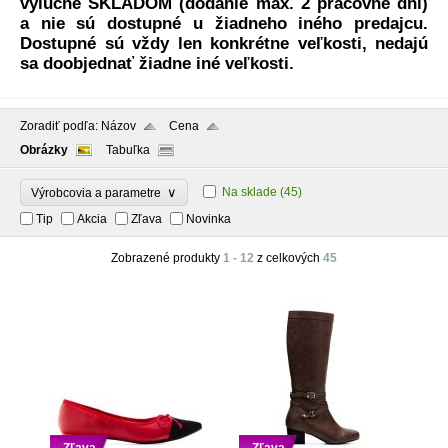
výlučne SKLADOM (dodanie max. 2 pracovné dni)
a nie sú dostupné u žiadneho iného predajcu.
Dostupné sú vždy len konkrétne veľkosti, nedajú
sa doobjednať žiadne iné veľkosti.
Zoradiť podľa:
Názov
Cena
Obrázky
Tabuľka
∨
Na sklade
(45)
Výrobcovia a parametre
Tip
Akcia
Zľava
Novinka
Zobrazené produkty
1 - 12
z celkových
45