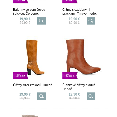
Zľava
Zľava
Baleríny so semišovou
Čižmy s ozdobnými
špičkou. Červené.
prackami. Tmavohnedé.
19,90 €
19,90 €
59,90 €
89,90 €
Zľava
Zľava
Čižmy, vzor krokodíl. Hnedé.
Členkové čižmy hladké.
Hnedé.
19,90 €
19,90 €
89,90 €
89,90 €