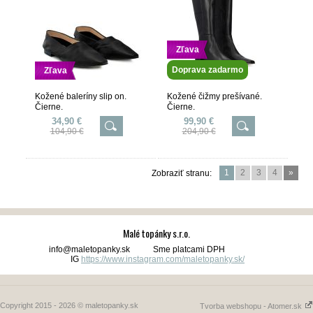
Zľava
Doprava zadarmo
Zľava
Kožené baleríny slip on.
Kožené čižmy prešívané.
Čierne.
Čierne.
34,90 €
99,90 €
104,90 €
204,90 €
1
2
3
4
»
Zobraziť stranu:
Malé topánky s.r.o.
info@maletopanky.sk Sme platcami DPH
IG
https://www.instagram.com/maletopanky.sk/
Copyright 2015 - 2026 © maletopanky.sk
Tvorba webshopu - Atomer.sk