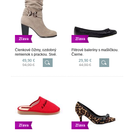
Zľava
Zľava
Členkové čižmy, ozdobný
Flitrové baleríny s mašličkou.
remienok s prackou. Sivé.
Čierne.
49,90 €
29,90 €
94,90 €
44,90 €
Zľava
Zľava