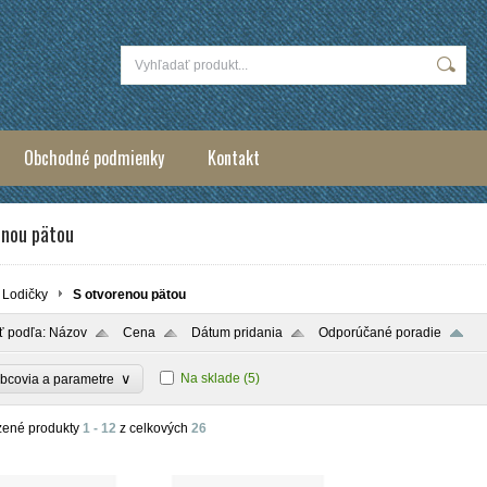
Obchodné podmienky
Kontakt
enou pätou
Lodičky
S otvorenou pätou
ť podľa:
Názov
Cena
Dátum pridania
Odporúčané poradie
∨
Na sklade
(5)
bcovia a parametre
zené produkty
1 - 12
z celkových
26