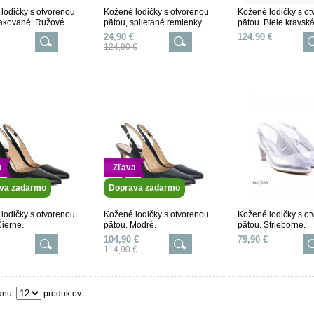
lodičky s otvorenou
Kožené lodičky s otvorenou
Kožené lodičky s o
lakované. Ružové.
pätou, splietané remienky.
pätou. Biele kravská
Béžové.
24,90 €
124,90 €
124,90 €
a
Zľava
va zadarmo
Doprava zadarmo
lodičky s otvorenou
Kožené lodičky s otvorenou
Kožené lodičky s o
Čierne.
pätou. Modré.
pätou. Strieborné.
104,90 €
79,90 €
114,90 €
anu:
produktov.