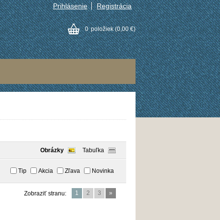
Prihlásenie
Registrácia
0
položiek
(0,00 €)
Obrázky
Tabuľka
Tip
Akcia
Zľava
Novinka
1
2
3
»
Zobraziť stranu: