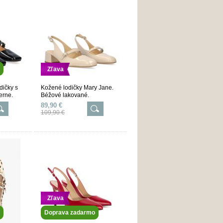
Zľava
dičky s
Kožené lodičky Mary Jane.
erne.
Béžové lakované.
89,90 €
109,90 €
Zľava
Doprava zadarmo