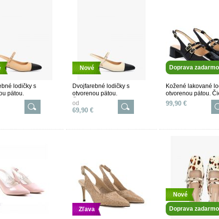
Doprava zadarmo
é
Nové
ebné lodičky s
Dvojfarebné lodičky s
Kožené lakované lo
ou pätou.
otvorenou pätou.
otvorenou pätou. Či
ierne.
Čiernobiele.
od
99,90 €
69,90 €
Nové
Doprava zadarmo
Zľava