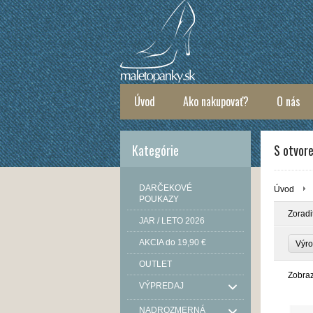
Úvod
Ako nakupovať?
O nás
Kategórie
S otvor
DARČEKOVÉ
Úvod
POUKAZY
Zoradi
JAR / LETO 2026
AKCIA do 19,90 €
Výro
OUTLET
Zobra
VÝPREDAJ
NADROZMERNÁ