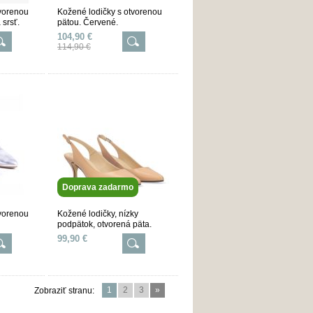
tvorenou
Kožené lodičky s otvorenou
 srsť.
pätou. Červené.
104,90 €
114,90 €
Doprava zadarmo
tvorenou
Kožené lodičky, nízky
podpätok, otvorená päta.
Béžové.
99,90 €
1
2
3
»
Zobraziť stranu: