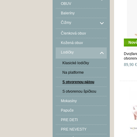
OBUV
Baleríny
Čižmy
Členková obuv
Nov
Kožená obuv
Lodičky
Dvojfar
otvoren
Klasické lodičky
Béžovoč
89,90 €
Na platforme
S otvorenou pätou
S otvorenou špičkou
Mokasíny
Papuče
PRE DETI
PRE NEVESTY