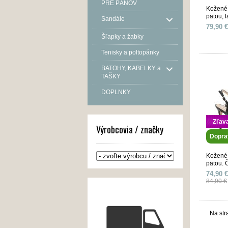
PRE PÁNOV
Kožené 
pätou, 
Sandále
79,90 €
Šľapky a žabky
Tenisky a poltopánky
BATOHY, KABELKY a
TAŠKY
DOPLNKY
Zľav
Výrobcovia / značky
Dopra
Kožené 
pätou. 
74,90 €
84,90 €
Na str