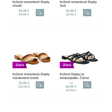
Kožené remienkové šľapky.
Kožené remienkové šľapky.
Hnedé.
Sivé.
54,90 €
54,90 €
99,90 €
99,90 €
Zľava
Zľava
Kožené remienkové šľapky.
Kožené šľapky na
Viacfarebné hnedé.
minipodpätku. Čierne.
39,90 €
od
64,90 €
104,90 €
84,90 €