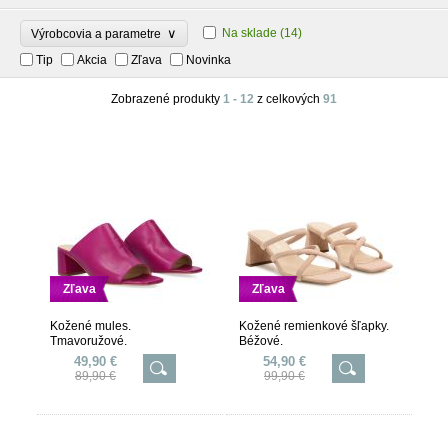
∨
Na sklade
(14)
Výrobcovia a parametre
Tip
Akcia
Zľava
Novinka
Zobrazené produkty
1 - 12
z celkových
91
Zľava
Zľava
Kožené mules.
Kožené remienkové šľapky.
Tmavoružové.
Béžové.
49,90 €
54,90 €
89,90 €
99,90 €