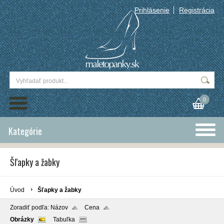
Prihlásenie
Registrácia
0
Kategórie
Šľapky a žabky
Úvod
Šľapky a žabky
Zoradiť podľa:
Názov
Cena
Obrázky
Tabuľka