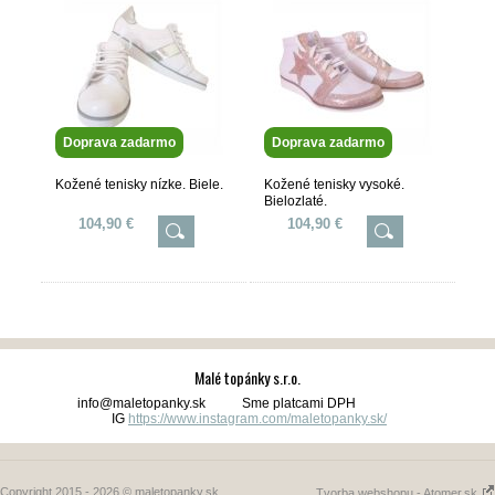
Doprava zadarmo
Doprava zadarmo
Kožené tenisky nízke. Biele.
Kožené tenisky vysoké.
Bielozlaté.
104,90 €
104,90 €
Malé topánky s.r.o.
info@maletopanky.sk Sme platcami DPH
IG
https://www.instagram.com/maletopanky.sk/
Copyright 2015 - 2026 © maletopanky.sk
Tvorba webshopu - Atomer.sk