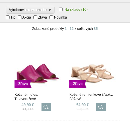
∨
Na sklade
(10)
Výrobcovia a parametre
Tip
Akcia
Zľava
Novinka
Zobrazené produkty
1 - 12
z celkových
85
Zľava
Zľava
Kožené mules.
Kožené remienkové šľapky.
Tmavoružové.
Béžové.
49,90 €
54,90 €
89,90 €
99,90 €