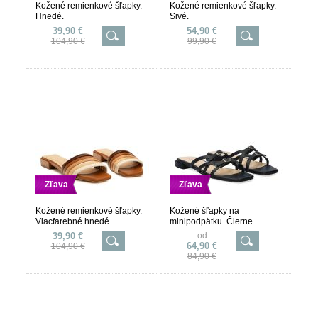
Kožené remienkové šľapky.
Kožené remienkové šľapky.
Hnedé.
Sivé.
39,90 €
54,90 €
104,90 €
99,90 €
Zľava
Zľava
Kožené remienkové šľapky.
Kožené šľapky na
Viacfarebné hnedé.
minipodpätku. Čierne.
39,90 €
od
64,90 €
104,90 €
84,90 €