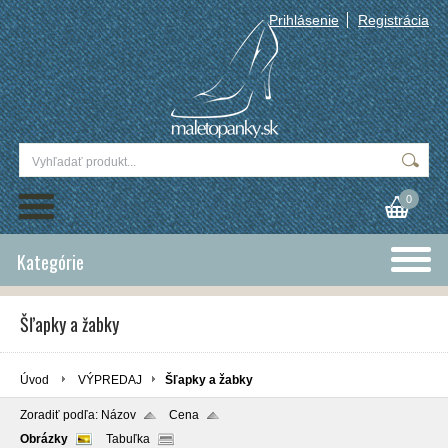
Prihlásenie
Registrácia
0
Kategórie
Šľapky a žabky
Úvod
VÝPREDAJ
Šľapky a žabky
Zoradiť podľa:
Názov
Cena
Obrázky
Tabuľka