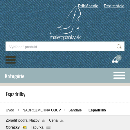
Prihlásenie
Registrácia
0
Kategórie
Espadrilky
Úvod
NADROZMERNÁ OBUV
Sandále
Espadrilky
Zoradiť podľa:
Názov
Cena
Obrázky
Tabuľka