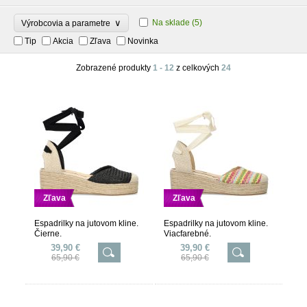
∨
Na sklade
(5)
Výrobcovia a parametre
Tip
Akcia
Zľava
Novinka
Zobrazené produkty
1 - 12
z celkových
24
Zľava
Zľava
Espadrilky na jutovom kline.
Espadrilky na jutovom kline.
Čierne.
Viacfarebné.
39,90 €
39,90 €
65,90 €
65,90 €