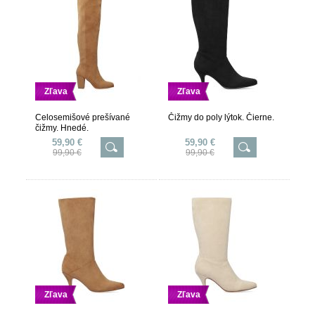
Zľava
Zľava
Celosemišové prešívané
Čižmy do poly lýtok. Čierne.
čižmy. Hnedé.
59,90 €
59,90 €
99,90 €
99,90 €
Zľava
Zľava