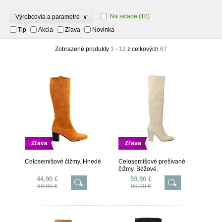
∨
Na sklade
(10)
Výrobcovia a parametre
Tip
Akcia
Zľava
Novinka
Zobrazené produkty
1 - 12
z celkových
67
Zľava
Zľava
Celosemišové čižmy. Hnedé.
Celosemišové prešívané
čižmy. Béžové.
44,90 €
59,90 €
89,90 €
99,90 €