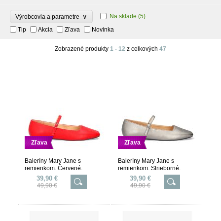
∨
Na sklade
(5)
Výrobcovia a parametre
Tip
Akcia
Zľava
Novinka
Zobrazené produkty
1 - 12
z celkových
47
Zľava
Zľava
Baleríny Mary Jane s
Baleríny Mary Jane s
remienkom. Červené.
remienkom. Strieborné.
39,90 €
39,90 €
49,90 €
49,90 €