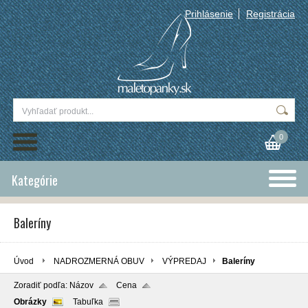
Prihlásenie
Registrácia
0
Kategórie
Baleríny
Úvod
NADROZMERNÁ OBUV
VÝPREDAJ
Baleríny
Zoradiť podľa:
Názov
Cena
Obrázky
Tabuľka