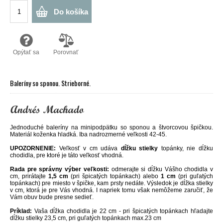
Do košíka
Opýtať sa
Porovnať
Baleríny so sponou. Strieborné.
Jednoduché baleríny na minipodpätku so sponou a štvorcovou špičkou.
Materiál koženka hladká. Iba nadrozmerné veľkosti 42-45.
UPOZORNENIE:
Veľkosť v cm udáva
dĺžku stielky
topánky, nie dĺžku
chodidla, pre ktoré je táto veľkosť vhodná.
Rada pre správny výber veľkosti:
odmerajte si dĺžku Vášho chodidla v
cm, prirátajte
1,5 cm
(pri špicatých topánkach) alebo
1 cm
(pri guľatých
topánkach) pre miesto v špičke, kam prsty nedáte. Výsledok je dĺžka stielky
v cm, ktorá je pre Vás vhodná. I napriek tomu však nemôžeme zaručiť, že
Vám obuv bude presne sedieť.
Príklad:
Vaša dĺžka chodidla je 22 cm - pri špicatých topánkach hľadajte
dĺžku stielky 23,5 cm, pri guľatých topánkach max.23 cm