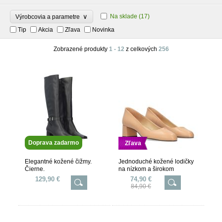
∨
Na sklade
(17)
Výrobcovia a parametre
Tip
Akcia
Zľava
Novinka
Zobrazené produkty
1 - 12
z celkových
256
Doprava zadarmo
Zľava
Elegantné kožené čižmy.
Jednoduché kožené lodičky
Čierne.
na nízkom a širokom
podpätku. Béžové.
129,90 €
74,90 €
84,90 €