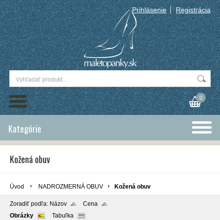
Prihlásenie
Registrácia
0
Kategórie
Kožená obuv
Úvod
NADROZMERNÁ OBUV
Kožená obuv
Zoradiť podľa:
Názov
Cena
Obrázky
Tabuľka