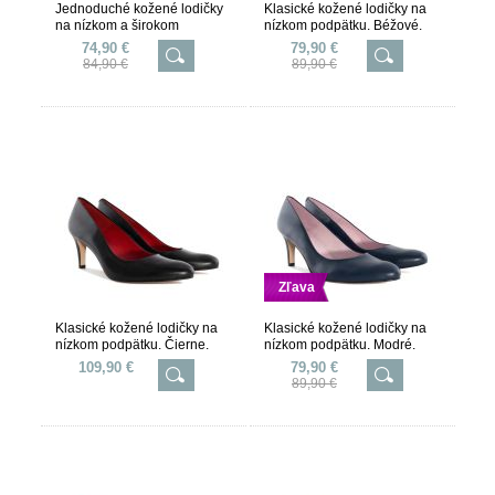
Jednoduché kožené lodičky
Klasické kožené lodičky na
na nízkom a širokom
nízkom podpätku. Béžové.
podpätku. Modré.
74,90 €
79,90 €
84,90 €
89,90 €
Zľava
Klasické kožené lodičky na
Klasické kožené lodičky na
nízkom podpätku. Čierne.
nízkom podpätku. Modré.
109,90 €
79,90 €
89,90 €