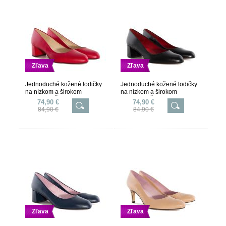
Zľava
Zľava
Jednoduché kožené lodičky
Jednoduché kožené lodičky
na nízkom a širokom
na nízkom a širokom
podpätku. Červené.
podpätku. Čierne.
74,90 €
74,90 €
84,90 €
84,90 €
Zľava
Zľava