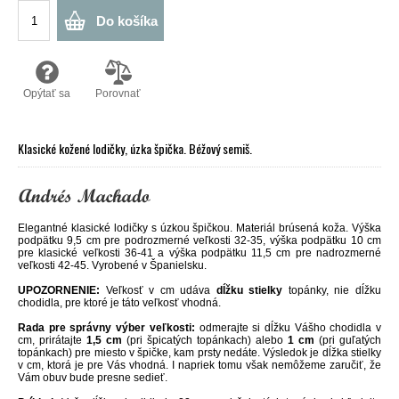
Do košíka
Opýtať sa
Porovnať
Klasické kožené lodičky, úzka špička. Béžový semiš.
Elegantné klasické lodičky s úzkou špičkou. Materiál brúsená koža. Výška
podpätku 9,5 cm pre podrozmerné veľkosti 32-35, výška podpätku 10 cm
pre klasické veľkosti 36-41 a výška podpätku 11,5 cm pre nadrozmerné
veľkosti 42-45. Vyrobené v Španielsku.
UPOZORNENIE:
Veľkosť v cm udáva
dĺžku stielky
topánky, nie dĺžku
chodidla, pre ktoré je táto veľkosť vhodná.
Rada pre správny výber veľkosti:
odmerajte si dĺžku Vášho chodidla v
cm, prirátajte
1,5 cm
(pri špicatých topánkach) alebo
1 cm
(pri guľatých
topánkach) pre miesto v špičke, kam prsty nedáte. Výsledok je dĺžka stielky
v cm, ktorá je pre Vás vhodná. I napriek tomu však nemôžeme zaručiť, že
Vám obuv bude presne sedieť.