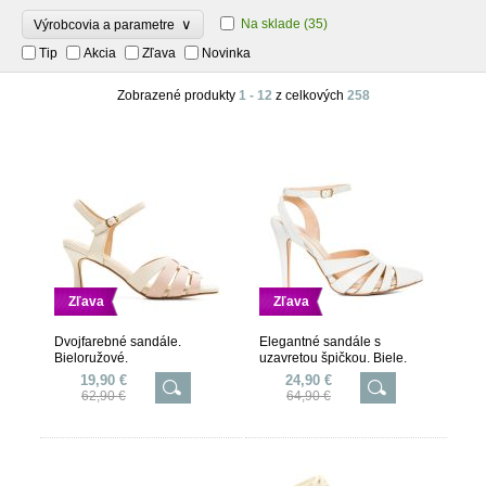
∨
Na sklade
(35)
Výrobcovia a parametre
Tip
Akcia
Zľava
Novinka
Zobrazené produkty
1 - 12
z celkových
258
Zľava
Zľava
Dvojfarebné sandále.
Elegantné sandále s
Bieloružové.
uzavretou špičkou. Biele.
19,90 €
24,90 €
62,90 €
64,90 €