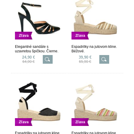
Zľava
Zľava
Elegantné sandále s
Espadrilky na jutovom kline.
uzavretou špičkou. Čierne.
Béžové.
24,90 €
39,90 €
64,90 €
65,90 €
Zľava
Zľava
Espadrilky na jutovom kline.
Espadrilky na jutovom kline.