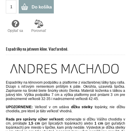
Do košíka
Opýtať sa
Porovnať
Espadrilky na jutovom kline. Viacfarebné.
Espadrilky na klinovom podpätku a platforme z viacfarebnej látky typu rafia.
Dizajn s niťovým remienkom prišitým k päte. Okrúhla, uzavretá špička.
Zapínanie na široké biele šnúrky okolo členka. Materiál koženka s látkou a
jutový klin. Výška podpätku 7 cm a výška platformy pod prstami 3 cm pre
podrozmerné veľkosti 32-35 i nadrozmerné veľkosti 42-45.
UPOZORNENIE:
Veľkosť v cm udáva
dĺžku stielky
topánky, nie dĺžku
chodidla, pre ktoré je táto veľkosť vhodná.
Rada pre správny výber veľkosti:
odmerajte si dĺžku Vášho chodidla v
cm, prirátajte
1,5 cm
(pri špicatých topánkach) alebo
1 cm
(pri guľatých
topánkach) pre miesto v špičke, kam prsty nedáte. Výsledok je dĺžka stielky