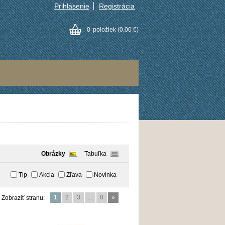
Prihlásenie
Registrácia
0
položiek
(0,00 €)
Obrázky
Tabuľka
Tip
Akcia
Zľava
Novinka
1
2
3
...
8
»
Zobraziť stranu: