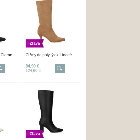
Zľava
 Čierne.
Čižmy do poly lýtok. Hnedé.
84,90 €
124,90 €
Zľava