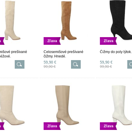
a
Zľava
Zľava
išové prešívané
Celosemišové prešívané
Čižmy do poly lýtok.
Béžové.
čižmy. Hnedé.
59,90 €
59,90 €
99,90 €
99,90 €
a
Zľava
Zľava