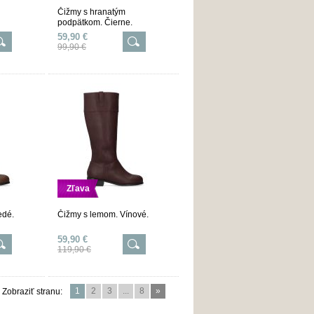
Čižmy s hranatým
podpätkom. Čierne.
59,90 €
99,90 €
Zľava
edé.
Čižmy s lemom. Vínové.
59,90 €
119,90 €
1
2
3
...
8
»
Zobraziť stranu: