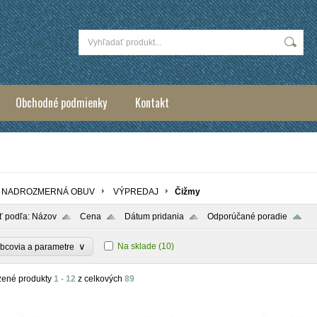
Obchodné podmienky
Kontakt
NADROZMERNÁ OBUV
VÝPREDAJ
Čižmy
ť podľa:
Názov
Cena
Dátum pridania
Odporúčané poradie
∨
Na sklade
(10)
bcovia a parametre
zené produkty
1 - 12
z celkových
89