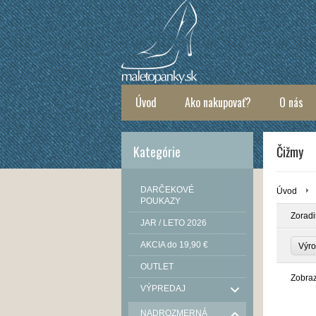
Úvod
Ako nakupovať?
O nás
Kategórie
Čižmy
DARČEKOVÉ
Úvod
POUKAZY
Zoradi
JAR / LETO 2026
AKCIA do 19,90 €
Výro
OUTLET
Zobra
VÝPREDAJ
NADROZMERNÁ