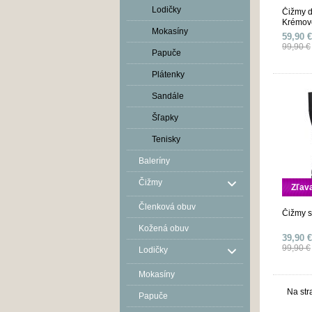
Lodičky
Čižmy d
Krémov
Mokasíny
59,90 €
99,90 €
Papuče
Plátenky
Sandále
Šľapky
Tenisky
Baleríny
Čižmy
Zľav
Členková obuv
Čižmy s
Kožená obuv
39,90 €
99,90 €
Lodičky
Mokasíny
Na str
Papuče