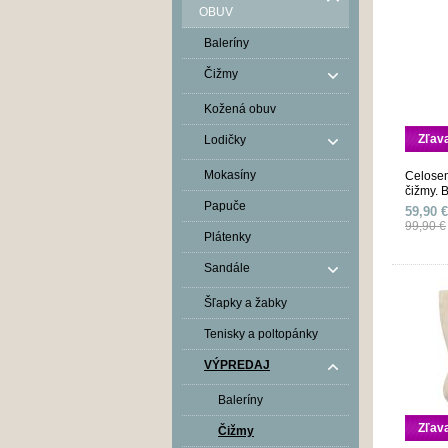
OBUV
Baleríny
Čižmy
Kožená obuv
Zľav
Lodičky
Mokasíny
Celosem
čižmy. 
Papuče
59,90 €
99,90 €
Plátenky
Sandále
Šľapky a žabky
Tenisky a poltopánky
VÝPREDAJ
Baleríny
Zľav
Čižmy