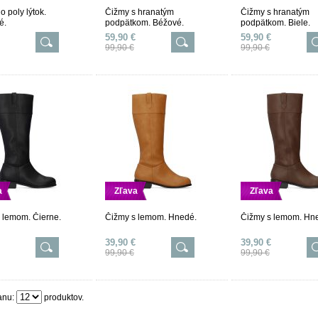
o poly lýtok.
Čižmy s hranatým
Čižmy s hranatým
é.
podpätkom. Béžové.
podpätkom. Biele.
59,90 €
59,90 €
99,90 €
99,90 €
a
Zľava
Zľava
 lemom. Čierne.
Čižmy s lemom. Hnedé.
Čižmy s lemom. Hn
39,90 €
39,90 €
99,90 €
99,90 €
anu:
produktov.