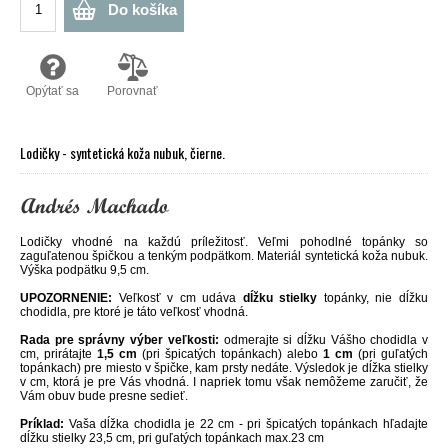
Do košíka
Opýtať sa
Porovnať
Lodičky - syntetická koža nubuk, čierne.
Lodičky vhodné na každú príležitosť. Veľmi pohodlné topánky so
zaguľatenou špičkou a tenkým podpätkom. Materiál syntetická koža nubuk.
Výška podpätku 9,5 cm.
UPOZORNENIE:
Veľkosť v cm udáva
dĺžku stielky
topánky, nie dĺžku
chodidla, pre ktoré je táto veľkosť vhodná.
Rada pre správny výber veľkosti:
odmerajte si dĺžku Vášho chodidla v
cm, prirátajte
1,5 cm
(pri špicatých topánkach) alebo
1 cm
(pri guľatých
topánkach) pre miesto v špičke, kam prsty nedáte. Výsledok je dĺžka stielky
v cm, ktorá je pre Vás vhodná. I napriek tomu však nemôžeme zaručiť, že
Vám obuv bude presne sedieť.
Príklad:
Vaša dĺžka chodidla je 22 cm - pri špicatých topánkach hľadajte
dĺžku stielky 23,5 cm, pri guľatých topánkach max.23 cm