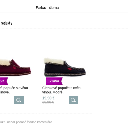
Farba:
čierna
produkty
ava
Zľava
é papuče s ovčou
Členkové papuče s ovčou
Vínové.
vlnou. Modré.
19,90 €
39,90 €
uktu neboli pridané žiadne komentáre