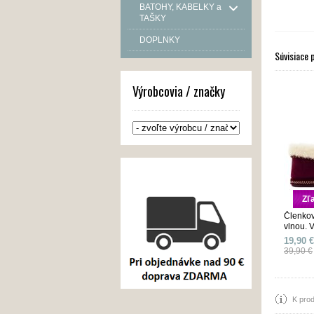
BATOHY, KABELKY a
TAŠKY
DOPLNKY
Súvisiace 
Výrobcovia / značky
Zľ
Členkov
vlnou. 
19,90 €
39,90 €
K prod