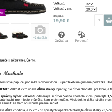
Veľkosť:
Veľkosť v cm:
va
39,90 €
19,90 €
+
2
ďalších
Opýtať sa
Porovnať
apuče s ovčou vlnou. Čierne.
semišové papuče, podšívka s ovčou vlnou. Super flexibilná gumená podrážka. Dos
ENIE:
Veľkosť v cm udáva
dĺžku stielky
topánky, nie dĺžku chodidla, pre ktoré je 
správny výber veľkosti:
odmerajte si dĺžku Vášho chodidla v cm, prirátajte
1,
topánkach) pre miesto v špičke, kam prsty nedáte. Výsledok je dĺžka stielky v cm
zaručiť, že Vám obuv bude presne sedieť.
ša dĺžka chodidla je 22 cm - pri špicatých topánkach hľadajte dĺžku stielky 23,5 