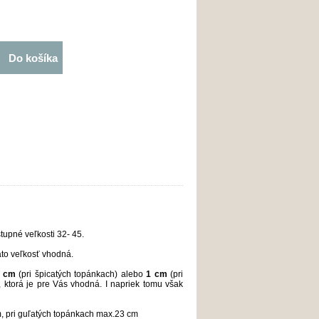
Do košíka
tupné veľkosti 32- 45.
táto veľkosť vhodná.
5 cm
(pri špicatých topánkach) alebo
1 cm
(pri
, ktorá je pre Vás vhodná. I napriek tomu však
cm, pri guľatých topánkach max.23 cm