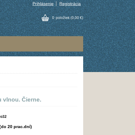
Prihlásenie
Registrácia
0
položiek
(0,00 €)
vlnou. Čierne.
ro32
do 20 prac.dní)