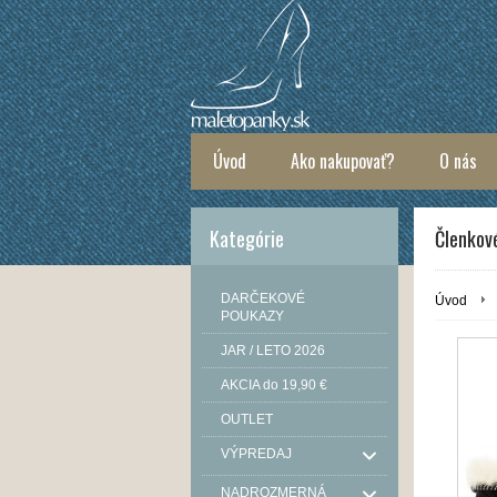
Úvod
Ako nakupovať?
O nás
Kategórie
Členkové
DARČEKOVÉ
Úvod
POUKAZY
JAR / LETO 2026
AKCIA do 19,90 €
OUTLET
VÝPREDAJ
NADROZMERNÁ