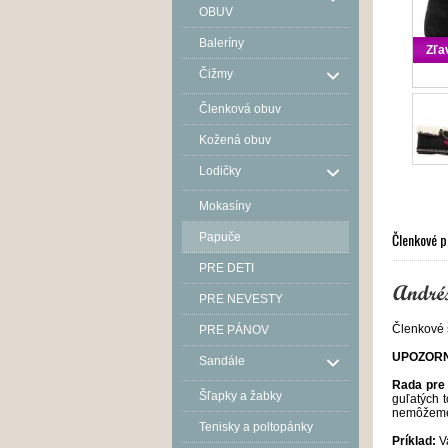
OBUV
Baleríny
Zľa
Čižmy
Členková obuv
Kožená obuv
Lodičky
Mokasíny
Členkové p
Papuče
PRE DETI
PRE NEVESTY
Členkové 
PRE PÁNOV
UPOZORN
Sandále
Rada pre 
Šľapky a žabky
guľatých 
nemôžeme 
Tenisky a poltopánky
Príklad:
Va