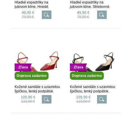
Hladké espadrilky na
Hladké espadrilky na
jutovom kline. Hnedé.
jutovom kline. Strieborné.
49,90 €
49,90 €
79,90 €
79,90 €
Zľava
Zľava
Doprava zadarmo
Doprava zadarmo
Kožené sandále s uzavretou
Kožené sandále s uzavretou
špičkou, tenký podpätok.
špičkou, tenký podpätok.
Červené.
Čierne.
109,90 €
109,90 €
119,90 €
119,90 €