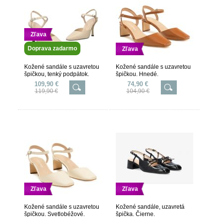
Zľava
Doprava zadarmo
Zľava
Kožené sandále s uzavretou
Kožené sandále s uzavretou
špičkou, tenký podpätok.
špičkou. Hnedé.
Slonovinové.
109,90 €
74,90 €
119,90 €
104,90 €
Zľava
Zľava
Kožené sandále s uzavretou
Kožené sandále, uzavretá
špičkou. Svetlobéžové.
špička. Čierne.